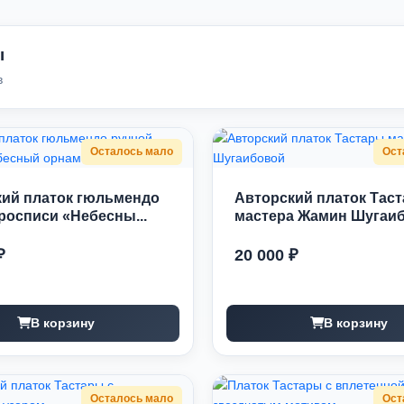
ы
в
Осталось мало
Ост
кий платок гюльмендо
Авторский платок Тас
росписи «Небесны...
мастера Жамин Шугаи
₽
20 000 ₽
В корзину
В корзину
Осталось мало
Ост