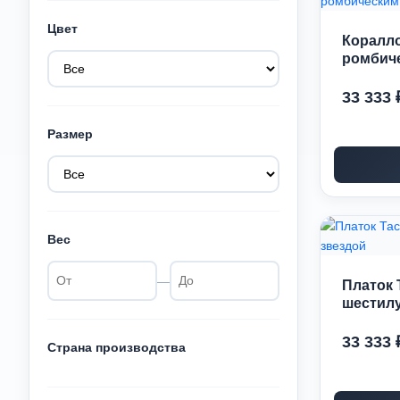
Цвет
Коралло
ромбич
33 333 
Размер
Вес
—
Платок 
шестилу
33 333 
Страна производства