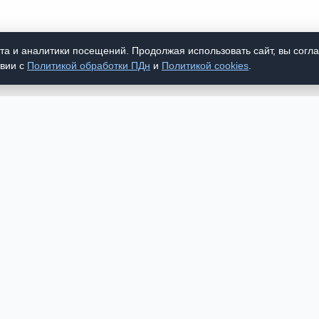
а и аналитики посещений. Продолжая использовать сайт, вы согл
твии с
Политикой обработки ПДн
и
Политикой cookies
.
УЖБА КАЧЕСТВА
ПОКУПАТЕЛЯМ
8672) 54-85-89
Доставка и самовыво
@roso.ru
Оплата
Возврат