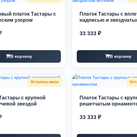
вый платок Тастары с
Платок Тастары с впл
еским узором
надписью и звездчатым
₽
33 333 ₽
В корзину
В корзину
Осталось мало
Ост
Тастары с крупной
Платок Тастары с кру
чевой звездой
решетчатым орнамент
₽
33 333 ₽