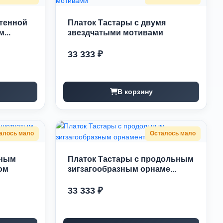
етенной
Платок Тастары с двумя
...
звездчатыми мотивами
33 333 ₽
В корзину
алось мало
Осталось мало
пным
Платок Тастары с продольным
ом
зигзагообразным орнаме...
33 333 ₽