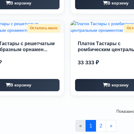
В корзину
В корзину
Осталось мало
Ост
Тастары с решетчатым
Платок Тастары с
бразным орнамен...
ромбическим централ
орнаменто...
₽
33 333 ₽
В корзину
В корзину
Показано
«
1
2
»