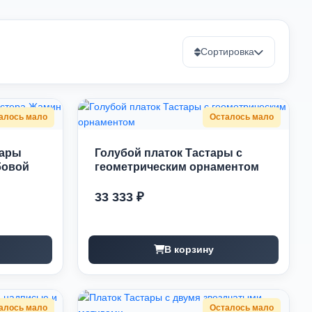
Сортировка
алось мало
Осталось мало
тары
Голубой платок Тастары с
бовой
геометрическим орнаментом
33 333 ₽
В корзину
алось мало
Осталось мало